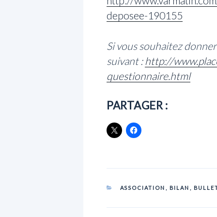
http://www.varmatin.com/
deposee-190155
Si vous souhaitez donner 
suivant :
http://www.plac
questionnaire.html
PARTAGER :
CATÉGORIES
ASSOCIATION
,
BILAN
,
BULLE