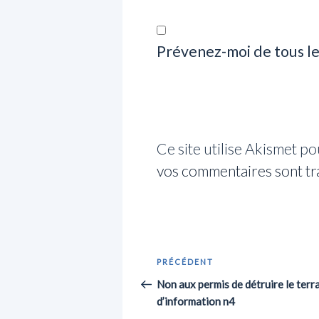
Prévenez-moi de tous le
Ce site utilise Akismet po
vos commentaires sont tr
Navigation
Article
PRÉCÉDENT
de
précédent
Non aux permis de détruire le terra
d’information n4
l’article