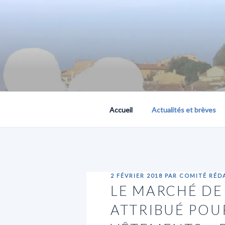
Aller
au
contenu
principal
PLACE PUBLIQUE, 
Accueil
Actualités et brèves
PUBLIÉ
2 FÉVRIER 2018
PAR
COMITÉ RÉD
LE
LE MARCHÉ DE
ATTRIBUÉ POUR