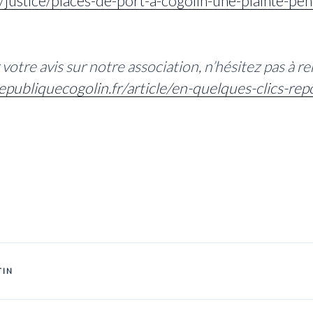
justice/places-de-port-a-cogolin-une-plainte-pen
votre avis sur notre association, n’hésitez pas à re
epubliquecogolin.fr/article/en-quelques-clics-re
TIN