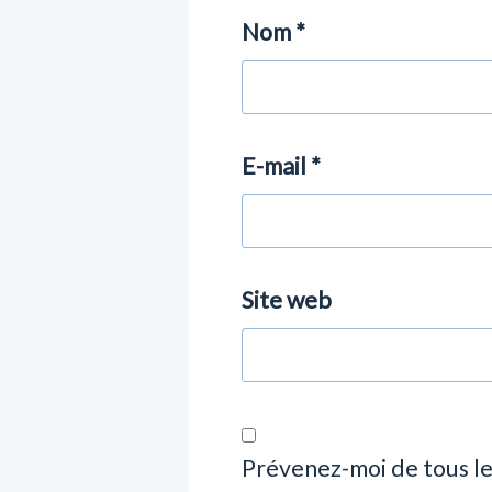
Nom
*
E-mail
*
Site web
Prévenez-moi de tous l