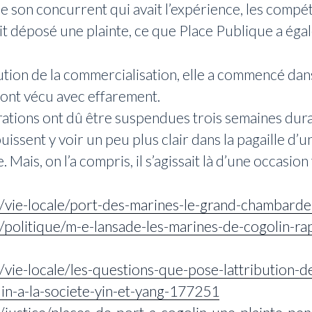
son concurrent qui avait l’expérience, les compét
ait déposé une plainte, ce que Place Publique a égal
cution de la commercialisation, elle a commencé da
 ont vécu avec effarement.
ations ont dû être suspendues trois semaines dura
ssent y voir un peu plus clair dans la pagaille d’une
Mais, on l’a compris, il s’agissait là d’une occasion
/vie-locale/port-des-marines-le-grand-chambar
politique/m-e-lansade-les-marines-de-cogolin-rap
vie-locale/les-questions-que-pose-lattribution-d
lin-a-la-societe-yin-et-yang-177251