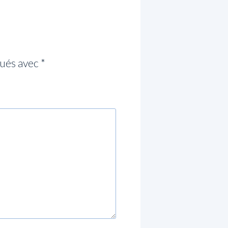
qués avec
*