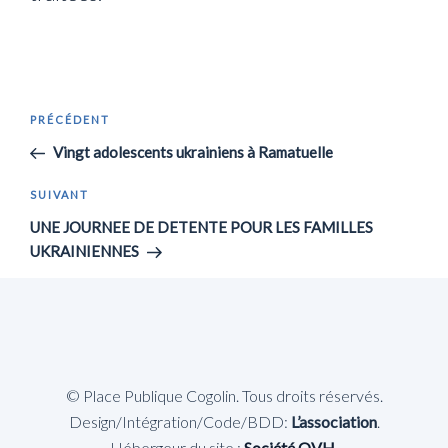
Navigation
Article
PRÉCÉDENT
de
précédent
Vingt adolescents ukrainiens à Ramatuelle
l’article
Article
SUIVANT
suivant
UNE JOURNEE DE DETENTE POUR LES FAMILLES
UKRAINIENNES
© Place Publique Cogolin. Tous droits réservés.
Design/Intégration/Code/BDD:
L’association
.
Hébergeur du site :
Société OVH
.