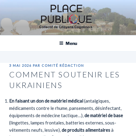
Aller
au
contenu
principal
PLACE PUBLIQUE, COLLECTIF DE
CITOYENS COGOLINOIS
Menu
PUBLIÉ
3 MAI 2026
PAR
COMITÉ RÉDACTION
LE
COMMENT SOUTENIR LES
UKRAINIENS
En faisant un don de matériel
médical
(antalgiques,
médicaments contre le rhume, pansements, désinfectant,
équipements de médecine tactique…),
de matériel de base
(lingettes, lampes frontales, batteries externes, sous-
vêtements neufs, lessive),
de produits alimentaires
à