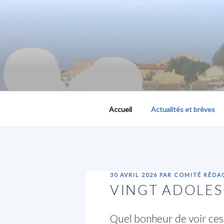
Aller
au
contenu
principal
PLACE PUBLIQUE, 
Accueil
Actualités et brèves
PUBLIÉ
30 AVRIL 2026
PAR
COMITÉ RÉDA
LE
VINGT ADOLES
Quel bonheur de voir ces 