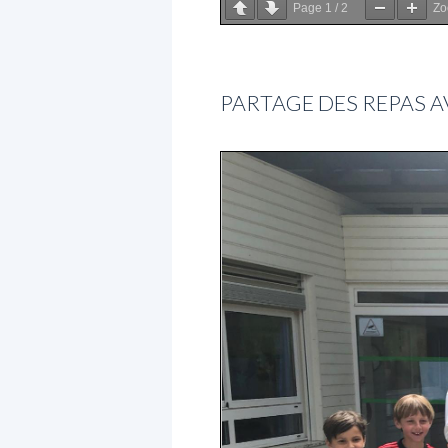
Page
1
/
2
Z
PARTAGE DES REPAS AV