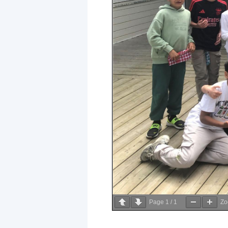
Page
1
/
1
Z