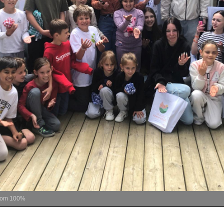
oom
100%