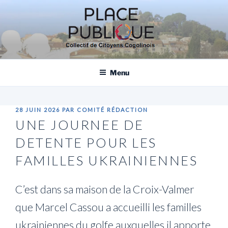
Aller
au
contenu
principal
PLACE PUBLIQUE, COLLECTIF DE
CITOYENS COGOLINOIS
Menu
PUBLIÉ
28 JUIN 2026
PAR
COMITÉ RÉDACTION
LE
UNE JOURNEE DE
DETENTE POUR LES
FAMILLES UKRAINIENNES
C’est dans sa maison de la Croix-Valmer
que Marcel Cassou a accueilli les familles
ukrainiennes du golfe auxquelles il apporte