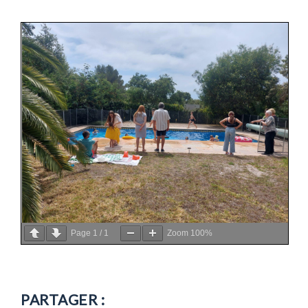
Page
1
/
1
Zoom
100%
PARTAGER :