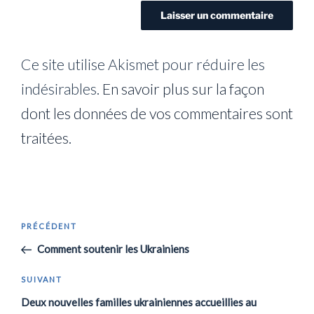
Ce site utilise Akismet pour réduire les
indésirables.
En savoir plus sur la façon
dont les données de vos commentaires sont
traitées
.
Navigation
Article
PRÉCÉDENT
de
précédent
Comment soutenir les Ukrainiens
l’article
Article
SUIVANT
suivant
Deux nouvelles familles ukrainiennes accueillies au