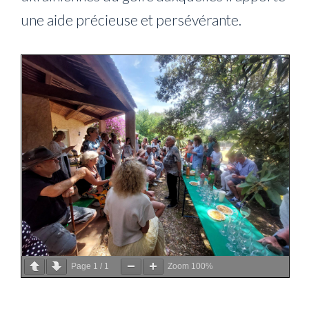
une aide précieuse et persévérante.
Page
1
/
1
Zoom
100%