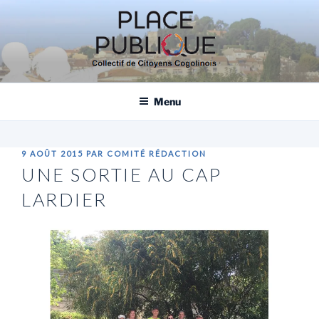
Aller
au
contenu
principal
PLACE PUBLIQUE, COLLECTIF DE
CITOYENS COGOLINOIS
Menu
PUBLIÉ
9 AOÛT 2015
PAR
COMITÉ RÉDACTION
LE
UNE SORTIE AU CAP
LARDIER