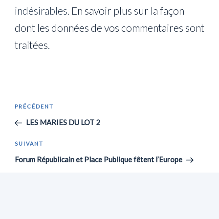
indésirables.
En savoir plus sur la façon
dont les données de vos commentaires sont
traitées
.
Navigation
Article
PRÉCÉDENT
de
précédent
LES MARIES DU LOT 2
l’article
Article
SUIVANT
suivant
Forum Républicain et Place Publique fêtent l’Europe