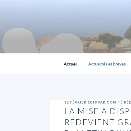
Aller
au
contenu
principal
PLACE PUBLIQUE, 
Accueil
Actualités et brèves
PUBLIÉ
12 FÉVRIER 2018
PAR
COMITÉ RÉ
LE
LA MISE À DI
REDEVIENT GRA