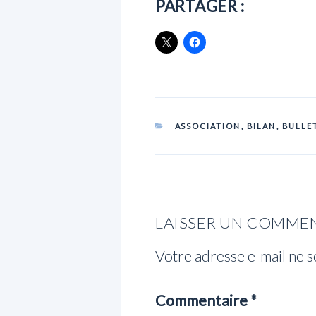
PARTAGER :
CATÉGORIES
ASSOCIATION
,
BILAN
,
BULLE
LAISSER UN COMME
Votre adresse e-mail ne s
Commentaire
*