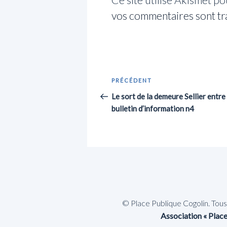
vos commentaires sont tr
Navigation
Article
PRÉCÉDENT
de
précédent
Le sort de la demeure Sellier entre
bulletin d’information n4
l’article
© Place Publique Cogolin. Tou
Association « Place