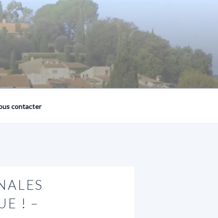
ous contacter
UNALES
E ! –