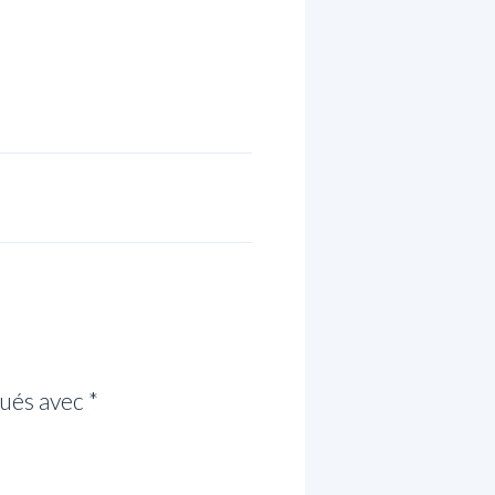
qués avec
*