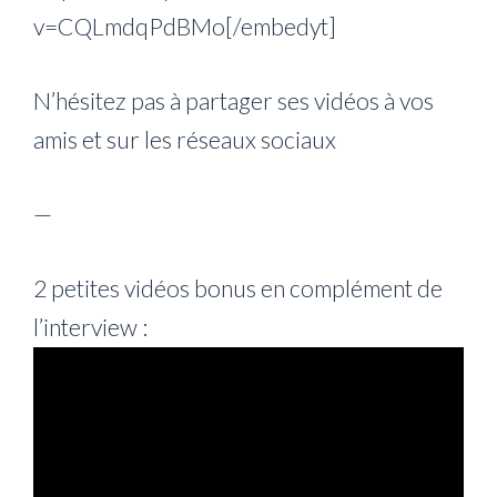
v=CQLmdqPdBMo[/embedyt]
N’hésitez pas à partager ses vidéos à vos
amis et sur les réseaux sociaux
—
2 petites vidéos bonus en complément de
l’interview :