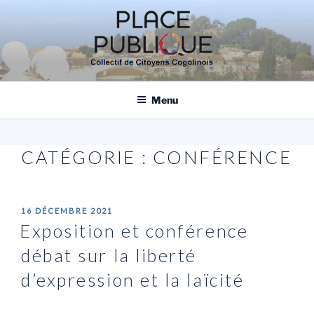
Aller
au
contenu
principal
PLACE PUBLIQUE, COLLECTIF DE
CITOYENS COGOLINOIS
Menu
CATÉGORIE :
CONFÉRENCE
PUBLIÉ
16 DÉCEMBRE 2021
LE
Exposition et conférence
débat sur la liberté
d’expression et la laïcité