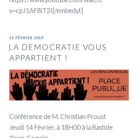
v=cpJ1AF8iT2I[/embedyt]
PUBLIÉ
11 FÉVRIER 2019
LE
LA DEMOCRATIE VOUS
APPARTIENT !
Conférence de M. Christian Proust
Jeudi 14 Février, à 18H00 à la Bastide
Pisan, Cogolin