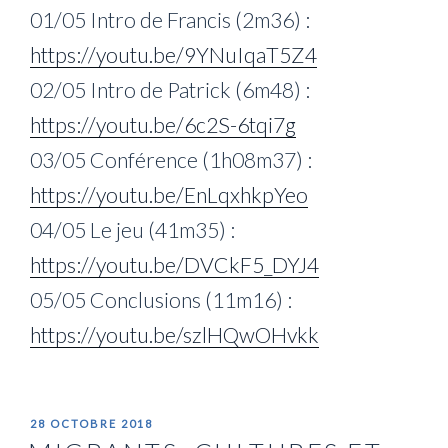
01/05 Intro de Francis (2m36) :
https://youtu.be/9YNuIqaT5Z4
02/05 Intro de Patrick (6m48) :
https://youtu.be/6c2S-6tqi7g
03/05 Conférence (1h08m37) :
https://youtu.be/EnLqxhkpYeo
04/05 Le jeu (41m35) :
https://youtu.be/DVCkF5_DYJ4
05/05 Conclusions (11m16) :
https://youtu.be/szlHQwOHvkk
PUBLIÉ
28 OCTOBRE 2018
LE