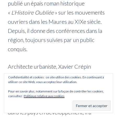
publié un épais roman historique
«
L’Histoire Oubliée
» sur les mouvements
ouvriers dans les Maures au XIXe siècle.
Depuis, il donne des conférences dans la
région, toujours suivies par un public
conquis.
Architecte urbaniste, Xavier Crépin
développe des activités de formation, de
Confidentialité et cookies : ce site utilise des cookies. En continuant à
utiliser ce site Web, vous acceptez leur utilisation.
conseil et d’expertise dans les domaines
Pour en savoir plus, notamment sur la façon de contrôler les cookies,
urbains, de l’habitat, de l’aménagement du
consultez :
Politique relative aux cookies
territoire. Spécialiste de la coopération
dans les pays en développement, il a