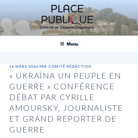
Aller
au
contenu
principal
PLACE PUBLIQUE, COLLECTIF DE
CITOYENS COGOLINOIS
Menu
PUBLIÉ
16 MARS 2026
PAR
COMITÉ RÉDACTION
LE
« UKRAÏNA UN PEUPLE EN
GUERRE » CONFÉRENCE
DÉBAT PAR CYRILLE
AMOURSKY, JOURNALISTE
ET GRAND REPORTER DE
GUERRE