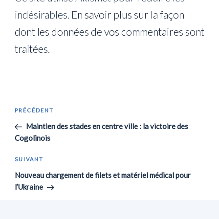
indésirables.
En savoir plus sur la façon
dont les données de vos commentaires sont
traitées
.
Navigation
Article
PRÉCÉDENT
de
précédent
Maintien des stades en centre ville : la victoire des
l’article
Cogolinois
Article
SUIVANT
suivant
Nouveau chargement de filets et matériel médical pour
l’Ukraine