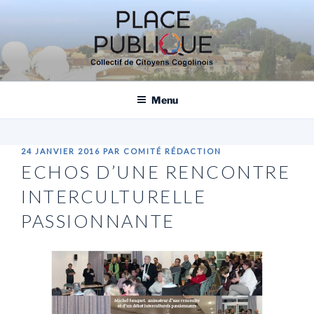
Aller
au
contenu
principal
PLACE PUBLIQUE, COLLECTIF DE
CITOYENS COGOLINOIS
Menu
PUBLIÉ
24 JANVIER 2016
PAR
COMITÉ RÉDACTION
LE
ECHOS D’UNE RENCONTRE
INTERCULTURELLE
PASSIONNANTE