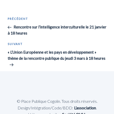
Navigation
Article
PRÉCÉDENT
de
précédent
Rencontre sur l’intelligence interculturelle le 21 janvier
l’article
à 18 heures
Article
SUIVANT
suivant
« L’Union Européenne et les pays en développement »
thème de la rencontre publique du jeudi 3 mars à 18 heures
© Place Publique Cogolin. Tous droits réservés.
Design/Intégration/Code/BDD:
L’association
.