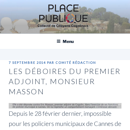
Aller
au
contenu
principal
PLACE PUBLIQUE, COLLECTIF DE
CITOYENS COGOLINOIS
Menu
PUBLIÉ
7 SEPTEMBRE 2014
PAR
COMITÉ RÉDACTION
LE
LES DÉBOIRES DU PREMIER
ADJOINT, MONSIEUR
MASSON
Depuis le 28 février dernier, impossible
pour les policiers municipaux de Cannes de