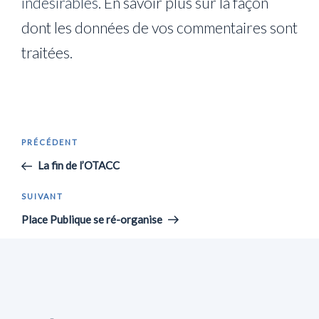
indésirables.
En savoir plus sur la façon
dont les données de vos commentaires sont
traitées
.
Navigation
Article
PRÉCÉDENT
de
précédent
La fin de l’OTACC
l’article
Article
SUIVANT
suivant
Place Publique se ré-organise