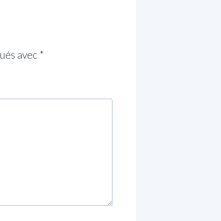
qués avec
*