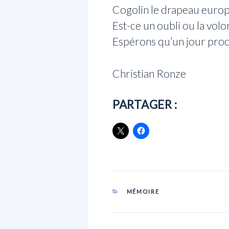
Cogolin le drapeau europé
Est-ce un oubli ou la volo
Espérons qu’un jour proch
Christian Ronze
PARTAGER :
CATÉGORIES
MÉMOIRE