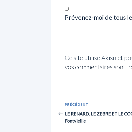
Prévenez-moi de tous le
Ce site utilise Akismet po
vos commentaires sont tr
Navigation
Article
PRÉCÉDENT
de
précédent
LE RENARD, LE ZEBRE ET LE COCH
Fontvieille
l’article