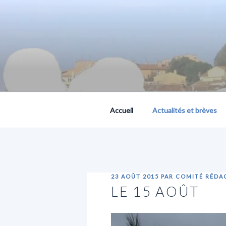
Aller
au
contenu
principal
PLACE PUBLIQUE, 
Accueil
Actualités et brèves
PUBLIÉ
23 AOÛT 2015
PAR
COMITÉ RÉDA
LE
LE 15 AOÛT